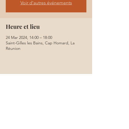
Voir d'autres événements
Heure et lieu
24 Mar 2024, 14:00 – 18:00
Saint-Gilles les Bains, Cap Homard, La
Réunion
Partager cet événement
Les Conditions d'utilisation
Politique de cookies
Droit à l'image