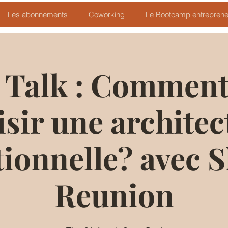
Les abonnements
Coworking
Le Bootcamp entreprene
 Talk : Comment
isir une architec
tionnelle? avec 
Reunion