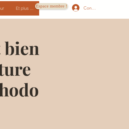
Espace membre !
Connexion
ur
Et plus ...
 bien
ture
Shodo