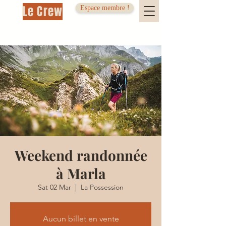
Le Crew
Espace membre !
Weekend randonnée
à Marla
Sat 02 Mar
  |  
La Possession
Aucun billet en vente