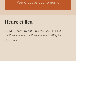
Voir d'autres événements
Heure et lieu
02 Mar 2024, 09:00 – 03 Mar 2024, 14:00
La Possession, La Possession 97419, La
Réunion
Partager cet événement
Les Conditions d'utilisation
Politique de cookies
Droit à l'image